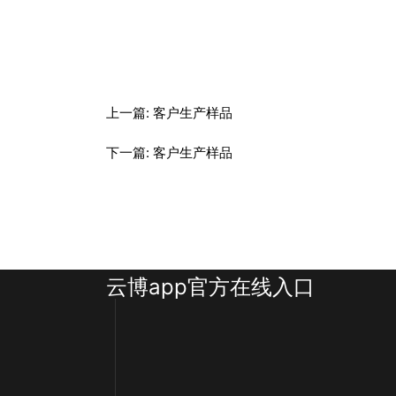
上一篇:
客户生产样品
下一篇:
客户生产样品
云博app官方在线入口