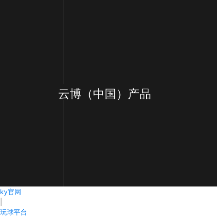
云博（中国）产品
ky官网
|
玩球平台