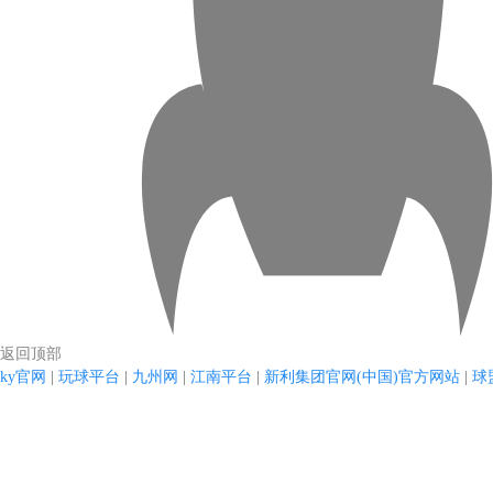
返回顶部
ky官网
|
玩球平台
|
九州网
|
江南平台
|
新利集团官网(中国)官方网站
|
球