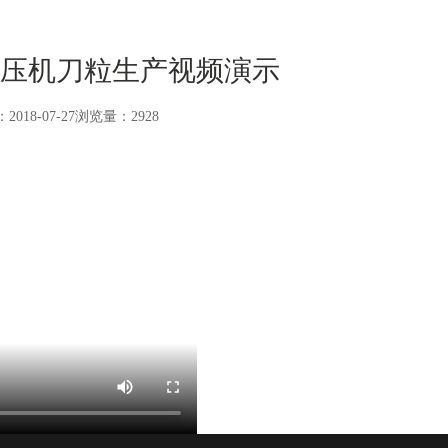
压机刀粒生产视频演示
8-07-27浏览量：2928