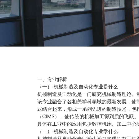
一、专业解析
（一） 机械制造及自动化专业是什么
机械制造及自动化是一门研究机械制造理论、
该专业融合了各相关学科领域的最新发展，使
式结合起来，形成一系列先进的制造技术，包括
（CIMS），使传统的机械加工得到质的飞跃。
具体在工业中的应用包括数控机床、加工中心
（二） 机械制造及自动化专业学什么
机械制造及自动化专业学生学习的课程有工程图