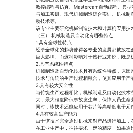
数控编程与仿真、Mastercam自动编程、
与加工实训、现代机械制造综合实训、机械制图
动技术等。
该专业主要研究机械制造技术和计算机应用技
（三） 机械制造及自动化有哪些特点
1.具有全球性特点
经济全球化的趋势使得各专业的发展都被放在
巨大影响。而这种影响对于该行业来说，既是
2.具有系统性特点
机械制造及自动化技术具有系统性特点，原因
技术与传统的生产过程相融合，使其应用于产
3.具有较大安全性
与传统生产过程相比，机械制造及自动化技术
大，最大程度降低事故发生率，保障人员生命
同时，该技术还能应用于芯片等高精度电子元
4.具有较高生产能力
由于该技术完全通过机械来对产品进行加工，
在工业生产中，往往要求一定的精度，如果通