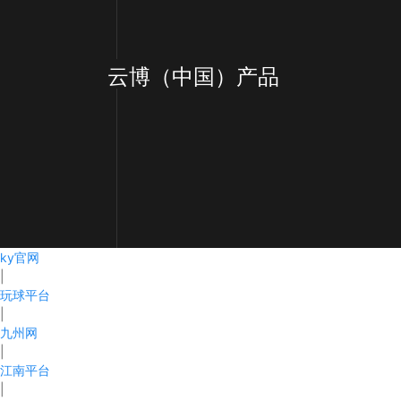
云博（中国）产品
ky官网
|
玩球平台
|
九州网
|
联系我们
江南平台
产品中心
|